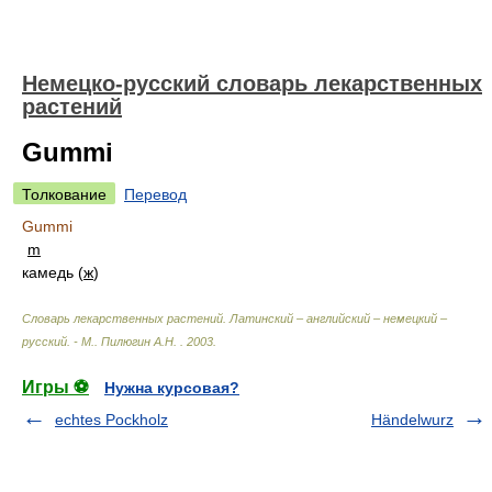
Немецко-русский словарь лекарственных
растений
Gummi
Толкование
Перевод
Gummi
m
камедь (
ж
)
Словарь лекарственных растений. Латинский – английский – немецкий –
русский. - М.
.
Пилюгин А.Н.
.
2003
.
Игры ⚽
Нужна курсовая?
echtes Pockholz
Händelwurz