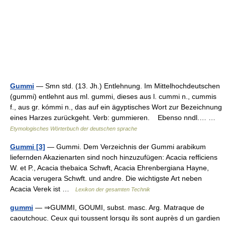
Gummi
— Smn std. (13. Jh.) Entlehnung. Im Mittelhochdeutschen
(gummi) entlehnt aus ml. gummi, dieses aus l. cummi n., cummis
f., aus gr. kómmi n., das auf ein ägyptisches Wort zur Bezeichnung
eines Harzes zurückgeht. Verb: gummieren. Ebenso nndl.… …
Etymologisches Wörterbuch der deutschen sprache
Gummi [3]
— Gummi. Dem Verzeichnis der Gummi arabikum
liefernden Akazienarten sind noch hinzuzufügen: Acacia refficiens
W. et P., Acacia thebaica Schwft, Acacia Ehrenbergiana Hayne,
Acacia verugera Schwft. und andre. Die wichtigste Art neben
Acacia Verek ist …
Lexikon der gesamten Technik
gummi
— ⇒GUMMI, GOUMI, subst. masc. Arg. Matraque de
caoutchouc. Ceux qui toussent lorsqu ils sont auprès d un gardien