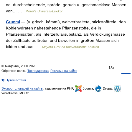
od. durchscheinende, spröde, geruch u. geschmacklose Massen
von… …
Pierer's Universal-Lexikon
Gummi
— (v. griech. kómmi), weitverbreitete, stickstofffreie, den
Kohlehydraten nahestehende Pflanzenstoffe, die in
Pflanzensäften, als Interzellularsubstanz, als Verdickungsmasse
der Zellhäute auftreten und bisweilen in großen Massen sich
bilden und aus …
Meyers Großes Konversations-Lexikon
© Академик, 2000-2026
18+
Обратная связь:
Техподдержка
,
Реклама на сайте
👣 Путешествия
Экспорт словарей на сайты
, сделанные на PHP,
Joomla,
Drupal,
WordPress, MODx.