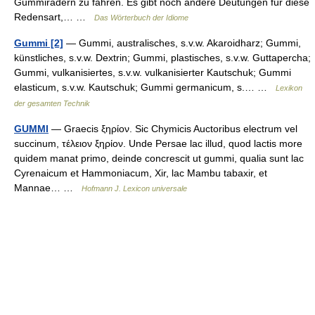
Gummirädern zu fahren. Es gibt noch andere Deutungen für diese
Redensart,… …
Das Wörterbuch der Idiome
Gummi [2]
— Gummi, australisches, s.v.w. Akaroidharz; Gummi,
künstliches, s.v.w. Dextrin; Gummi, plastisches, s.v.w. Guttapercha;
Gummi, vulkanisiertes, s.v.w. vulkanisierter Kautschuk; Gummi
elasticum, s.v.w. Kautschuk; Gummi germanicum, s.… …
Lexikon
der gesamten Technik
GUMMI
— Graecis ξηρίον. Sic Chymicis Auctoribus electrum vel
succinum, τέλειον ξηρίον. Unde Persae lac illud, quod lactis more
quidem manat primo, deinde concrescit ut gummi, qualia sunt lac
Cyrenaicum et Hammoniacum, Xir, lac Mambu tabaxir, et
Mannae… …
Hofmann J. Lexicon universale